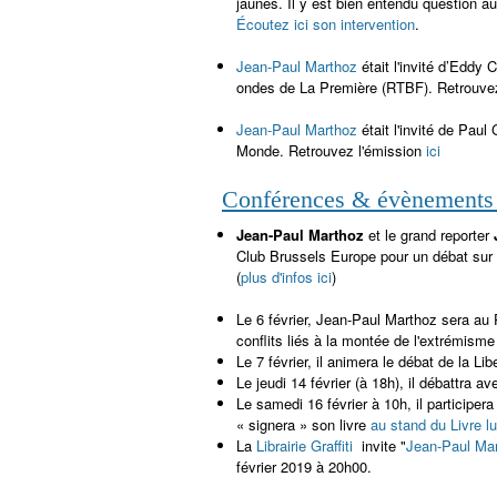
jaunes. Il y est bien entendu question au
Écoutez ici son intervention
.
Jean-Paul Marthoz
était l'invité d’Eddy
ondes de La Première (RTBF). Retrouve
Jean-Paul Marthoz
était l'invité de Pau
Monde. Retrouvez l'émission
ici
Conférences & évènements 
Jean-Paul Marthoz
et le grand reporter
Club Brussels Europe pour un débat sur 
(
plus d'infos ici
)
Le 6 février, Jean-Paul Marthoz sera au
conflits liés à la montée de l'extrémisme
Le 7 février, il animera le débat de la 
Le jeudi 14 février (à 18h), il débattra 
Le samedi 16 février à 10h, il particip
« signera » son livre
au stand du Livre 
La
Librairie Graffiti
invite "
Jean-Paul Ma
février 2019 à 20h00.