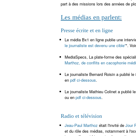
part à des missions lors des années de plo
Les médias en parlent:
Presse écrite et en ligne
Le média Bx1 en ligne publie une interview
le journaliste est devenu une cible”
". Voi
MediaSpecs, La plate-forme des spécialis
Marthoz, de conflits en cacophonie médi
Le journaliste Bernard Roisin a publié l
en
pdf ci-dessous
.
Le journaliste Mathieu Colinet a publié
ou en
pdf ci-dessous
.
Radio et télévision
Jeau-Paul Marthoz
était l'invité de
Jour P
et du rôle des médias, notamment à l'occ