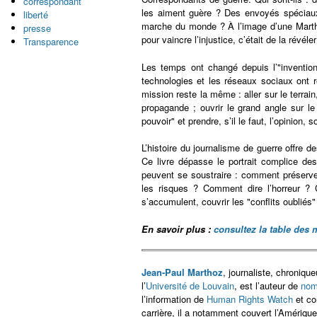
correspondant
les aiment guère ? Des envoyés spéciaux 
liberté
marche du monde ? À l’image d’une Martha 
presse
pour vaincre l’injustice, c’était de la révéler
Transparence
Les temps ont changé depuis l’"inventio
technologies et les réseaux sociaux ont r
mission reste la même : aller sur le terrain,
propagande ; ouvrir le grand angle sur le c
pouvoir" et prendre, s’il le faut, l’opinion,
L’histoire du journalisme de guerre offre 
Ce livre dépasse le portrait complice de
peuvent se soustraire : comment préserve
les risques ? Comment dire l’horreur ? 
s’accumulent, couvrir les "conflits oublié
En savoir plus :
consultez la table des 
Jean-Paul Marthoz
, journaliste, chroniqu
l’
Université de Louvain
, est l’auteur de
nom
l’information de
Human Rights Watch
et co
carrière, il a notamment couvert l’Amérique