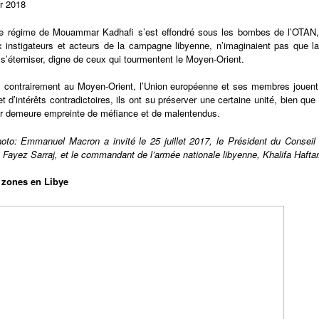
r 2018
le régime de Mouammar Kadhafi s’est effondré sous les bombes de l’OTAN,
x instigateurs et acteurs de la campagne libyenne, n’imaginaient pas que la 
 s’éterniser, digne de ceux qui tourmentent le Moyen-Orient.
, contrairement au Moyen-Orient, l’Union européenne et ses membres jouent 
t d’intérêts contradictoires, ils ont su préserver une certaine unité, bien que l
r demeure empreinte de méfiance et de malentendus.
hoto: Emmanuel Macron a invité le 25 juillet 2017, le Président du Conseil
, Fayez Sarraj, et le commandant de l’armée nationale libyenne, Khalifa Haftar
s zones en Libye