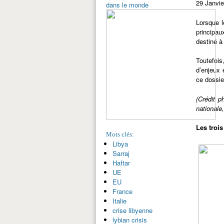
29 Janvie
dans le monde
Lorsque 
principau
destiné à
Toutefois
d’enjeux e
ce dossie
(Crédit p
nationale
Les troi
Mots clés:
Libya
Sarraj
Haftar
UE
EU
France
Italie
crise libyenne
lybian crisis