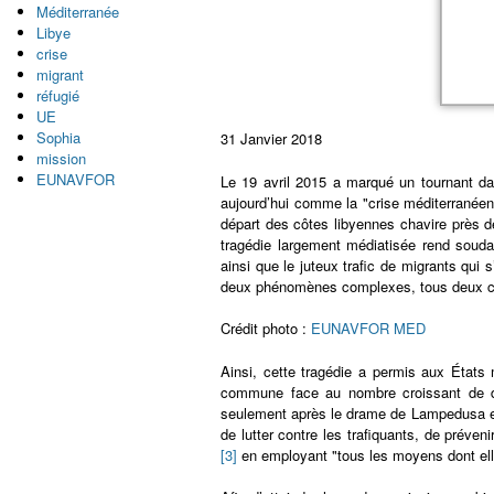
Méditerranée
Libye
crise
migrant
réfugié
UE
Sophia
31 Janvier 2018
mission
EUNAVFOR
Le 19 avril 2015 a marqué un tournant da
aujourd’hui comme la "crise méditerranéenn
départ des côtes libyennes chavire près d
tragédie largement médiatisée rend soudai
ainsi que le juteux trafic de migrants qui 
deux phénomènes complexes, tous deux causé
Crédit photo :
EUNAVFOR MED
Ainsi, cette tragédie a permis aux État
commune face au nombre croissant de déc
seulement après le drame de Lampedusa et 
de lutter contre les trafiquants, de prévenir
[3]
en employant "tous les moyens dont elle