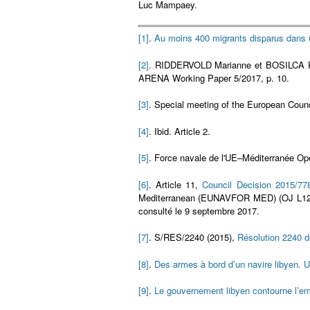
Luc Mampaey.
[1]
.
Au moins 400 migrants disparus dans 
[2]
. RIDDERVOLD Marianne et BOSILCA Rux
ARENA Working Paper 5/2017, p. 10.
[3]
. Special meeting of the European Counci
[4]
. Ibid. Article 2.
[5]
. Force navale de l'UE–Méditerranée Op
[6]
. Article 11,
Council Decision 2015/77
Mediterranean (EUNAVFOR MED) (OJ L122,
consulté le 9 septembre 2017.
[7]
. S/RES/2240 (2015),
Résolution 2240 d
[8]
.
Des armes à bord d’un navire libyen. U
[9]
.
Le gouvernement libyen contourne l’em