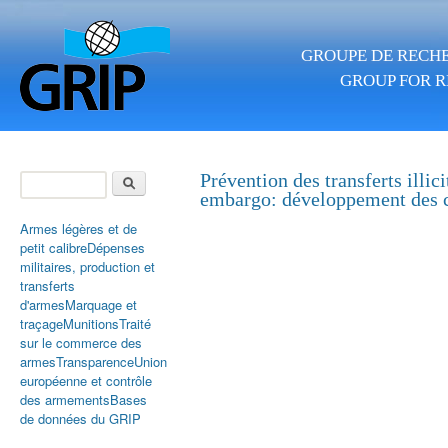
Aller au contenu principal
GROUPE DE RECHE
GROUP FOR R
Rechercher
Prévention des transferts illic
embargo: développement des c
Formulaire de
recherche
Armes légères et de
petit calibre
Dépenses
militaires, production et
transferts
d'armes
Marquage et
traçage
Munitions
Traité
sur le commerce des
armes
Transparence
Union
européenne et contrôle
des armements
Bases
de données du GRIP