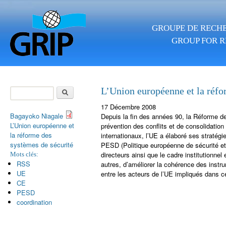
Aller au contenu principal
GROUPE DE RECHE
GROUP FOR R
Rechercher
L’Union européenne et la réfo
Formulaire de
17 Décembre 2008
recherche
Bagayoko Niagale
Depuis la fin des années 90, la Réforme 
L’Union européenne et
prévention des conflits et de consolidation d
la réforme des
internationaux, l’UE a élaboré ses stratégi
systèmes de sécurité
PESD (Politique européenne de sécurité et
directeurs ainsi que le cadre institutionnel 
Mots clés:
RSS
autres, d’améliorer la cohérence des instr
UE
entre les acteurs de l’UE impliqués dans
CE
PESD
coordination