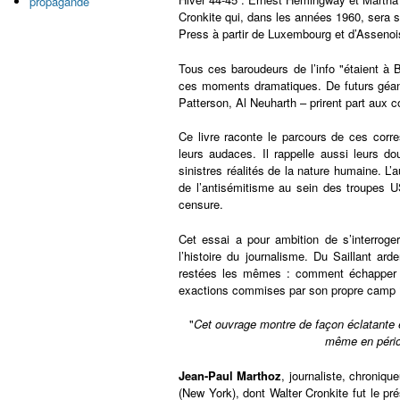
propagande
Cronkite qui, dans les années 1960, sera 
Press à partir de Luxembourg et d’Assenois
Tous ces baroudeurs de l’info "étaient à Ba
ces moments dramatiques. De futurs géant
Patterson, Al Neuharth – prirent part aux 
Ce livre raconte le parcours de ces corre
leurs audaces. Il rappelle aussi leurs do
sinistres réalités de la nature humaine. L’
de l’antisémitisme au sein des troupes U
censure.
Cet essai a pour ambition de s’interroge
l’histoire du journalisme. Du Saillant ar
restées les mêmes : comment échapper à 
exactions commises par son propre camp 
"
Cet ouvrage montre de façon éclatante et
même en pério
Jean-Paul Marthoz
, journaliste, chroniq
(New York), dont Walter Cronkite fut le pré