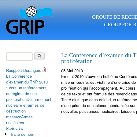
Aller au contenu principal
GROUPE DE RECHE
GROUP FOR R
Rechercher
La Conférence d’examen du TN
prolifération
Formulaire de
recherche
Rouppert Bérangère
05 Mai 2010
La Conférence
En mai 2010 s’ouvre la huitième Conférence
d’examen du TNP 2010
mise en œuvre, est victime d’une crise de c
: Vers un renforcement
prolifération qui l’accompagnent. Au cours 
du régime de non-
de ce texte et ont formulé des revendicati
prolifération
Désarmement
Traité ainsi que dans celui d’un renforceme
nucléaire et armes de
d’une prise de conscience généralisée sur 
destruction
nouvelles puissances nucléaires, laissent 
massive
Armes
nucléaires
Mots clés:
Traité de non-