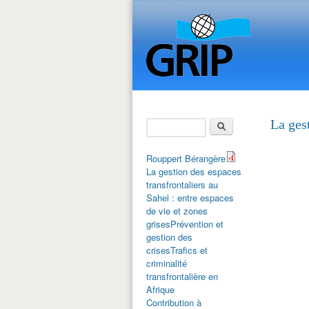
Rechercher
La gest
Formulaire de
recherche
Rouppert Bérangère
La gestion des espaces
transfrontaliers au
Sahel : entre espaces
de vie et zones
grises
Prévention et
gestion des
crises
Trafics et
criminalité
transfrontalière en
Afrique
Contribution à