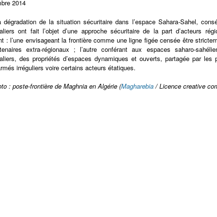
bre 2014
 dégradation de la situation sécuritaire dans l’espace Sahara-Sahel, consé
taliers ont fait l’objet d’une approche sécuritaire de la part d’acteurs ré
ent : l’une envisageant la frontière comme une ligne figée censée être stricte
rtenaires extra-régionaux ; l’autre conférant aux espaces saharo-sahél
taliers, des propriétés d’espaces dynamiques et ouverts, partagée par les 
rmés irréguliers voire certains acteurs étatiques.
oto : poste-frontière de Maghnia en Algérie (
Magharebia
/ Licence creative c