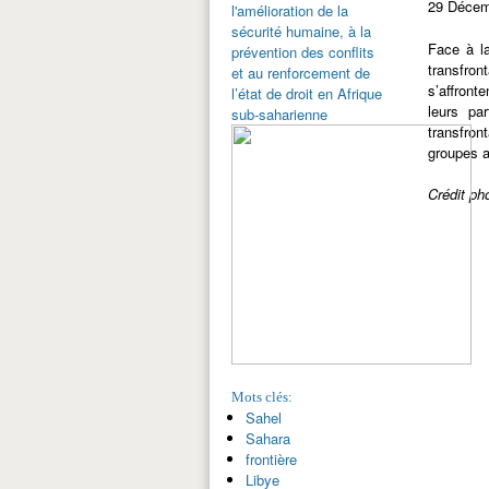
29 Décem
l'amélioration de la
sécurité humaine, à la
Face à la
prévention des conflits
transfron
et au renforcement de
s’affront
l’état de droit en Afrique
leurs pa
sub-saharienne
transfron
groupes a
Crédit ph
Mots clés:
Sahel
Sahara
frontière
Libye