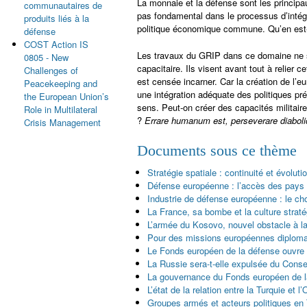
La monnaie et la défense sont les principa
communautaires de
pas fondamental dans le processus d’intég
produits liés à la
politique économique commune. Qu’en est-i
défense
COST Action IS
Les travaux du GRIP dans ce domaine ne s
0805 - New
capacitaire. Ils visent avant tout à relier 
Challenges of
est censée incarner. Car la création de l
Peacekeeping and
une intégration adéquate des politiques pr
the European Union’s
sens. Peut-on créer des capacités militai
Role in Multilateral
?
Errare humanum est, perseverare diabol
Crisis Management
Documents sous ce thème
Stratégie spatiale : continuité et évolut
Défense européenne : l’accès des pays
Industrie de défense européenne : le ch
La France, sa bombe et la culture strat
L’armée du Kosovo, nouvel obstacle à la
Pour des missions européennes diplomati
Le Fonds européen de la défense ouvre l
La Russie sera-t-elle expulsée du Consei
La gouvernance du Fonds européen de la 
L’état de la relation entre la Turquie et
Groupes armés et acteurs politiques en 