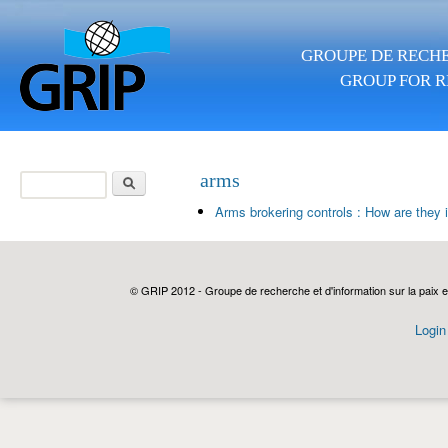
Skip to main content
GROUPE DE RECHE
GROUP FOR R
Search
arms
Search form
Arms brokering controls : How are they
© GRIP 2012 - Groupe de recherche et d'information sur la paix e
Login