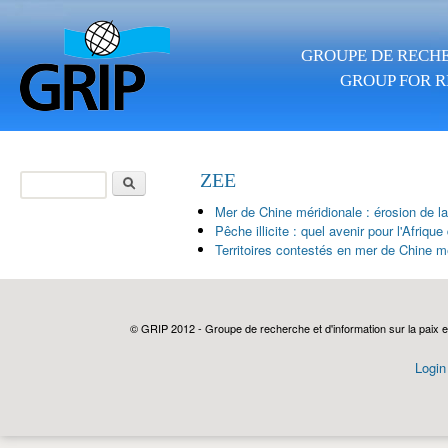
Skip to main content
GROUPE DE RECHE
GROUP FOR R
Search
ZEE
Search form
Mer de Chine méridionale : érosion de la
Pêche illicite : quel avenir pour l'Afrique
Territoires contestés en mer de Chine m
© GRIP 2012 - Groupe de recherche et d'information sur la paix e
Login