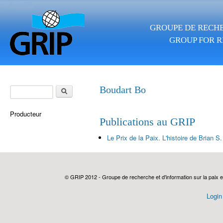
Skip to main content
GROUPE DE RECHE
GROUP FOR R
Search
Boudart Bo
Search form
Producteur
Publications au GRIP
Le Prix de la Paix. L'histoire de Brian S.
© GRIP 2012 - Groupe de recherche et d'information sur la paix e
Login