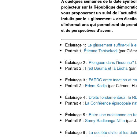
À quelques semaines de la date symbol
projecteur sur la République démocrati
vous proposeront un suivi de l’actualité
induits par le « glissement » des électio
d'informations qui permettront de pre
et de perspectives d’avenir.
Éclairage 1:
Le glissement suffira-t-il à
Portrait 1:
Étienne Tshisekedi
(par Cléme
Éclairage 2 :
Plongeon dans l’inconnu? 
Portrait 2 :
Fred Bauma et la Lucha
(par
Éclairage 3 :
FARDC entre inaction et co
Portrait 3 :
Edem Kodjo
(par Clément Hu
Éclairage 4 :
Droits fondamentaux: la R
Portrait 4 :
La Conférence épiscopale na
Éclairage 5 :
Entre une croissance en tr
Portrait 5 :
Samy Badibanga Ntita
(par J
Éclairage 6 :
La société civile et les déf