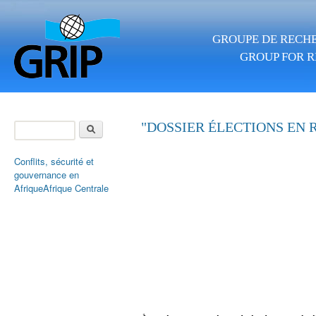
Skip to main content
GROUPE DE RECHE
GROUP FOR R
Search
"DOSSIER ÉLECTIONS EN RDC":
Search form
Conflits, sécurité et
gouvernance en
Afrique
Afrique Centrale