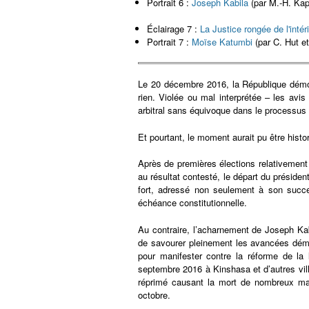
​Portrait 6 :
Joseph Kabila
(par M.-H. Kap
Éclairage 7 :
La Justice rongée de l'intér
​Portrait 7 :
Moïse Katumbi
(par C. Hut e
Le 20 décembre 2016, la République démoc
rien. Violée ou mal interprétée – les avis
arbitral sans équivoque dans le processus é
Et pourtant, le moment aurait pu être histo
Après de premières élections relativement
au résultat contesté, le départ du présid
fort, adressé non seulement à son succ
échéance constitutionnelle.
Au contraire, l’acharnement de Joseph Kabi
de savourer pleinement les avancées démo
pour manifester contre la réforme de la 
septembre 2016 à Kinshasa et d’autres vill
réprimé causant la mort de nombreux man
octobre.