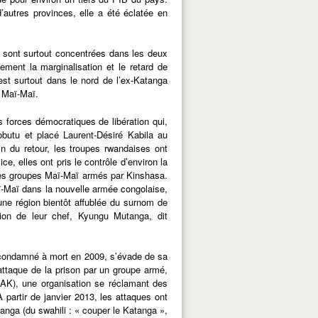
autres provinces, elle a été éclatée en
– sont surtout concentrées dans les deux
ement la marginalisation et le retard de
st surtout dans le nord de l’ex-Katanga
s Maï-Maï.
 forces démocratiques de libération qui,
butu et placé Laurent-Désiré Kabila au
n du retour, les troupes rwandaises ont
e, elles ont pris le contrôle d’environ la
les groupes Maï-Maï armés par Kinshasa.
Maï-Maï dans la nouvelle armée congolaise,
une région bientôt affublée du surnom de
tion de leur chef, Kyungu Mutanga, dit
condamné à mort en 2009, s’évade de sa
ttaque de la prison par un groupe armé,
RAK), une organisation se réclamant des
 partir de janvier 2013, les attaques ont
nga (du swahili : « couper le Katanga »,