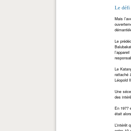
Le défi
Mais l’av
ouvertem
démantèle
Le prédéc
Balubaka
l’apparei
responsab
Le Katang
rattaché 
Léopold II
Une séce
des intér
En 1977 e
était alo
L’intérêt
entre 10 