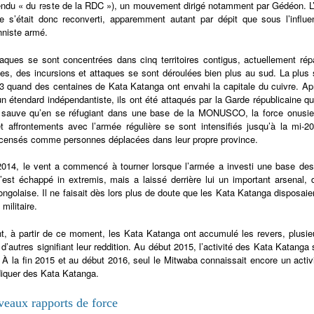
ndu « du reste de la RDC »), un mouvement dirigé notamment par Gédéon. L’anc
e s’était donc reconverti, apparemment autant par dépit que sous l’influe
niste armé.
taques se sont concentrées dans cinq territoires contigus, actuellement rép
es, des incursions et attaques se sont déroulées bien plus au sud. La plus
 quand des centaines de Kata Katanga ont envahi la capitale du cuivre. Ap
un étendard indépendantiste, ils ont été attaqués par la Garde républicaine qu
e sauve qu’en se réfugiant dans une base de la MONUSCO, la force onusi
et affrontements avec l’armée régulière se sont intensifiés jusqu’à la mi-
ecensés comme personnes déplacées dans leur propre province.
014, le vent a commencé à tourner lorsque l’armée a investi une base des 
s’est échappé in extremis, mais a laissé derrière lui un important arsenal,
ongolaise. Il ne faisait dès lors plus de doute que les Kata Katanga disposaie
 militaire.
, à partir de ce moment, les Kata Katanga ont accumulé les revers, plusie
 d’autres signifiant leur reddition. Au début 2015, l’activité des Kata Katang
 À la fin 2015 et au début 2016, seul le Mitwaba connaissait encore un act
iquer des Kata Katanga.
eaux rapports de force