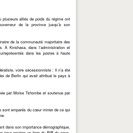
ù plusieurs alliés de poids du régime ont
ouverneur de la province jusqu’à son
ginaire de la communauté majoritaire des
. À Kinshasa, dans l’administration et
t surreprésentés dans les postes à haute
aliste, voire sécessionniste : Il n’a été
s de Berlin qui avait attribué le pays à
imée par Moïse Tshombe et soutenue par
se sont emparés du cœur minier de ce qui
ne.
tant dans son importance démographique,
ue pour environ un tiers du PIB du pays.