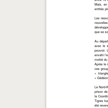
Mais, en 
entités pl
Les resso
nouvelles
développe
que se so
Au départ
avec le 
pouvoir. 
envahi l’
moitié du
Après le 
ces group
« triang
« Gédéon
Le Nord-
prison de
la Coordi
Tigres ka
été reven