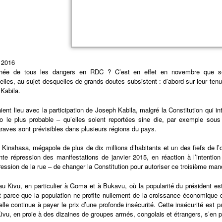
 2016
née de tous les dangers en RDC ? C’est en effet en novembre que so
ielles, au sujet desquelles de grands doutes subsistent : d’abord sur leur tenu
 Kabila.
aient lieu avec la participation de Joseph Kabila, malgré la Constitution qui i
o le plus probable – qu’elles soient reportées sine die, par exemple sous 
graves sont prévisibles dans plusieurs régions du pays.
 Kinshasa, mégapole de plus de dix millions d’habitants et un des fiefs de l’o
nte répression des manifestations de janvier 2015, en réaction à l’intenti
ression de la rue – de changer la Constitution pour autoriser ce troisième man
au Kivu, en particulier à Goma et à Bukavu, où la popularité du président es
t parce que la population ne profite nullement de la croissance économique d
elle continue à payer le prix d’une profonde insécurité. Cette insécurité est
ivu, en proie à des dizaines de groupes armés, congolais et étrangers, s’en p