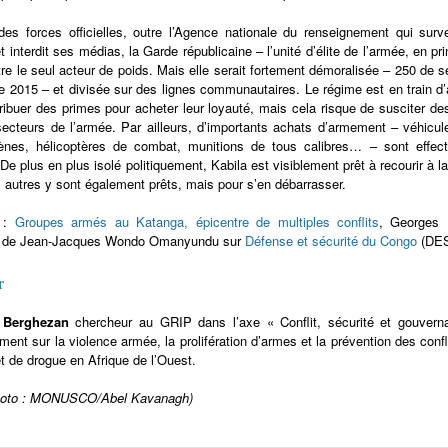
es forces officielles, outre l’Agence nationale du renseignement qui surv
t interdit ses médias, la Garde républicaine – l’unité d’élite de l’armée, en pr
re le seul acteur de poids. Mais elle serait fortement démoralisée – 250 de 
e 2015 – et divisée sur des lignes communautaires. Le régime est en train 
tribuer des primes pour acheter leur loyauté, mais cela risque de susciter des
secteurs de l’armée. Par ailleurs, d’importants achats d’armement – véhicu
ènes, hélicoptères de combat, munitions de tous calibres… – sont effect
De plus en plus isolé politiquement, Kabila est visiblement prêt à recourir à l
autres y sont également prêts, mais pour s’en débarrasser.
s :
Groupes armés au Katanga, épicentre de multiples conflits
, Georges 
 de Jean-Jacques Wondo Omanyundu sur
Défense et sécurité du Congo
(DE
r
 Berghezan
chercheur au GRIP dans l’axe « Conflit, sécurité et gouvern
ment sur la violence armée, la prolifération d’armes et la prévention des confli
t de drogue en Afrique de l’Ouest.
photo : MONUSCO/Abel Kavanagh)