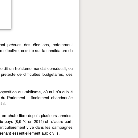
nt prévues des élections, notamment
e effective, ensuite sur la candidature du
nterdit un troisième mandat consécutif, ou
prétexte de difficultés budgétaires, des
pposition au kabilisme, où nul n’a oublié
on du Parlement – finalement abandonnée
dat.
t en chute libre depuis plusieurs années,
u pays (8,9 % en 2014) et, d’autre part,
 particulièrement vive dans les campagnes
renant essentiellement aux civils.