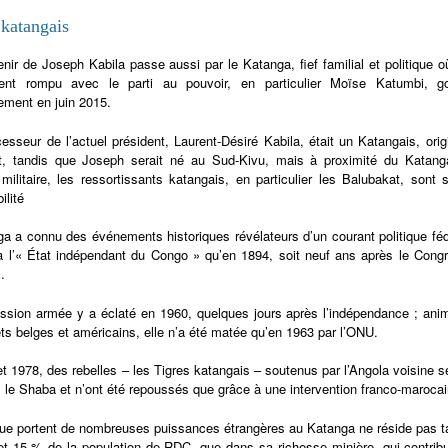
 katangais
enir de Joseph Kabila passe aussi par le Katanga, fief familial et politique o
ent rompu avec le parti au pouvoir, en particulier Moïse Katumbi, g
ment en juin 2015.
esseur de l’actuel président, Laurent-Désiré Kabila, était un Katangais, ori
t, tandis que Joseph serait né au Sud-Kivu, mais à proximité du Katanga
l militaire, les ressortissants katangais, en particulier les Balubakat, son
ilité
a a connu des événements historiques révélateurs d’un courant politique fédér
à l’« État indépendant du Congo » qu’en 1894, soit neuf ans après le Congrè
.
ssion armée y a éclaté en 1960, quelques jours après l’indépendance ; an
êts belges et américains, elle n’a été matée qu’en 1963 par l’ONU.
t 1978, des rebelles – les Tigres katangais – soutenus par l’Angola voisine 
rs le Shaba et n’ont été repoussés que grâce à une intervention franco-marocai
 que portent de nombreuses puissances étrangères au Katanga ne réside pas 
et 15 % de la population de RDC, que dans sa richesse minière, qui contrib