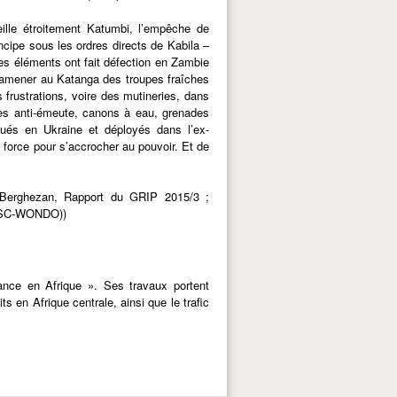
eille étroitement Katumbi, l’empêche de
incipe sous les ordres directs de Kabila –
ses éléments ont fait défection en Zambie
d’amener au Katanga des troupes fraîches
 frustrations, voire des mutineries, dans
les anti-émeute, canons à eau, grenades
ués en Ukraine et déployés dans l’ex-
a force pour s’accrocher au pouvoir. Et de
Berghezan, Rapport du GRIP 2015/3 ;
SC-WONDO))
ance en Afrique ». Ses travaux portent
ts en Afrique centrale, ainsi que le trafic