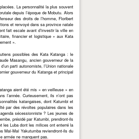
placées. La personnalité la plus souvent
 brutale depuis l’époque de Mobutu. Alors
fenseur des droits de l’homme, Floribert
tions et renvoyé dans sa province natale
fait escale avant d’investir la ville en
ire, financier et logistique » aux Kata
nement ».
soutiens possibles des Kata Katanga : le
laude Masangu, ancien gouverneur de la
d’un parti autonomiste, l’Union nationale
rnier gouverneur du Katanga et principal
atanga aient été mis « en veilleuse » en
ns l’année. Curieusement, ils n’ont pas
sonnalités katangaises, dont Katumbi et
ulté par des révoltes populaires dans les
ur agenda sécessionniste ? Les jeunes de
mbe, présidé par Katumbi, prendront-ils
les Luba dont les milices ont enterré la
es Maï-Maï Yakutumba reviendront-ils du
ence armée ne manquent pas.