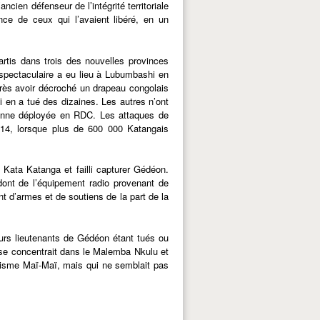
ien défenseur de l’intégrité territoriale
nce de ceux qui l’avaient libéré, en un
artis dans trois des nouvelles provinces
 spectaculaire a eu lieu à Lubumbashi en
rès avoir décroché un drapeau congolais
i en a tué des dizaines. Les autres n’ont
enne déployée en RDC. Les attaques de
2014, lorsque plus de 600 000 Katangais
Kata Katanga et failli capturer Gédéon.
 dont de l’équipement radio provenant de
nt d’armes et de soutiens de la part de la
urs lieutenants de Gédéon étant tués ou
a se concentrait dans le Malemba Nkulu et
ivisme Maï-Maï, mais qui ne semblait pas