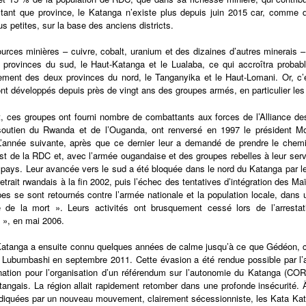
tant que province, le Katanga n’existe plus depuis juin 2015 car, comme d’
us petites, sur la base des anciens districts.
urces minières – cuivre, cobalt, uranium et des dizaines d’autres minerais 
 provinces du sud, le Haut-Katanga et le Lualaba, ce qui accroîtra probabl
ment des deux provinces du nord, le Tanganyika et le Haut-Lomani. Or, c’e
nt développés depuis près de vingt ans des groupes armés, en particulier le
, ces groupes ont fourni nombre de combattants aux forces de l’Alliance des
soutien du Rwanda et de l’Ouganda, ont renversé en 1997 le président Mo
L’année suivante, après que ce dernier leur a demandé de prendre le chemi
est de la RDC et, avec l’armée ougandaise et des groupes rebelles à leur servic
 pays. Leur avancée vers le sud a été bloquée dans le nord du Katanga par 
retrait rwandais à la fin 2002, puis l’échec des tentatives d’intégration des 
es se sont retournés contre l’armée nationale et la population locale, dans 
le de la mort ». Leurs activités ont brusquement cessé lors de l’arresta
 », en mai 2006.
Katanga a ensuite connu quelques années de calme jusqu’à ce que Gédéon, 
 Lubumbashi en septembre 2011. Cette évasion a été rendue possible par l’a
nation pour l’organisation d’un référendum sur l’autonomie du Katanga (CO
tangais. La région allait rapidement retomber dans une profonde insécurité. À
diquées par un nouveau mouvement, clairement sécessionniste, les Kata Kata