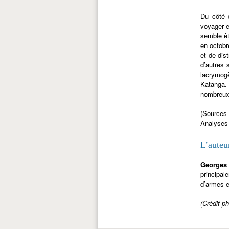
Du côté d
voyager e
semble êt
en octobr
et de dis
d’autres 
lacrymog
Katanga. 
nombreux 
(Source
Analyses
L’auteu
Georges
principale
d’armes e
(Crédit 