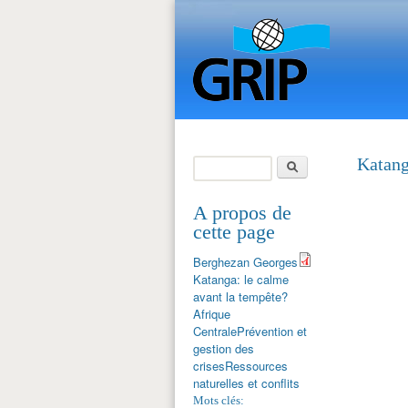
Search
Katang
Search form
A propos de
cette page
Berghezan Georges
Katanga: le calme
avant la tempête?
Afrique
Centrale
Prévention et
gestion des
crises
Ressources
naturelles et conflits
Mots clés: