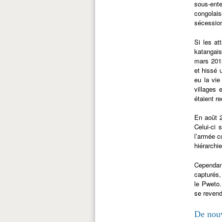
sous-ente
congolais
sécession
Si les at
katangais
mars 2013
et hissé 
eu la vi
villages 
étaient r
En août 2
Celui-ci 
l’armée c
hiérarchie
Cependant
capturés,
le Pweto.
se revend
De nouv