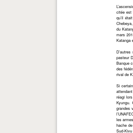
L’ascensi
citée est
qu’il éta
Chebeya, 
du Katang
mars 2013
Katanga e
D’autres 
pasteur D
Banque ce
des fédér
rival de K
Si certai
attendant
réagi lor
Kyungu. C
grandes v
l’UNAFEC 
les armes
hache de 
Sud-Kivu 