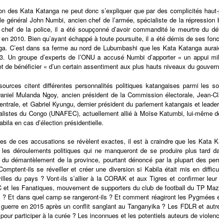
on des Kata Katanga ne peut donc s’expliquer que par des complicités haut-
 le général John Numbi, ancien chef de l’armée, spécialiste de la répression
it chef de la police, il a été soupçonné d’avoir commandité le meurtre du dé
en 2010. Bien qu’ayant échappé à toute poursuite, il a été démis de ses fonc
a. C’est dans sa ferme au nord de Lubumbashi que les Kata Katanga auraient 
. Un groupe d’experts de l’ONU a accusé Numbi d’apporter « un appui milita
t de bénéficier « d’un certain assentiment aux plus hauts niveaux du gouver
sources citent différentes personnalités politiques katangaises parmi les 
aniel Mulanda Ngoy, ancien président de la Commission électorale, Jean-C
ntrale, et Gabriel Kyungu, dernier président du parlement katangais et leader 
alistes du Congo (UNAFEC), actuellement allié à Moïse Katumbi, lui-même de
abila en cas d’élection présidentielle.
nes de ces accusations se révèlent exactes, il est à craindre que les Kata K
 les déroulements politiques qui ne manqueront de se produire plus tard da
s du démantèlement de la province, pourtant dénoncé par la plupart des per
omptent-ils se réveiller et créer une diversion si Kabila était mis en diffic
illes du pays ? Vont-ils s’allier à la CORAK et aux Tigres et confirmer le
et les Fanatiques, mouvement de supporters du club de football du TP Maze
 ? Et dans quel camp se rangeront-ils ? Et comment réagiront les Pygmées et 
guerre en 2015 après un conflit sanglant au Tanganyika ? Les FDLR et autr
pour participer à la curée ? Les inconnues et les potentiels auteurs de viol