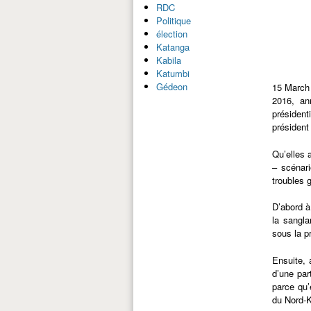
RDC
Politique
élection
Katanga
Kabila
Katumbi
Gédeon
15 March
2016, an
président
président
Qu’elles 
– scénari
troubles 
D’abord à
la sangla
sous la p
Ensuite, 
d’une par
parce qu’
du Nord-K