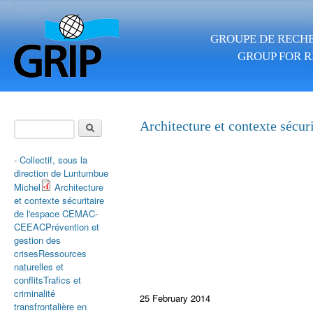
Skip to main content
GROUPE DE RECHE
GROUP FOR R
Search
Architecture et contexte séc
Search form
- Collectif, sous la
direction de
Luntumbue
Michel
Architecture
et contexte sécuritaire
de l'espace CEMAC-
CEEAC
Prévention et
gestion des
crises
Ressources
naturelles et
conflits
Trafics et
criminalité
25 February 2014
transfrontalière en